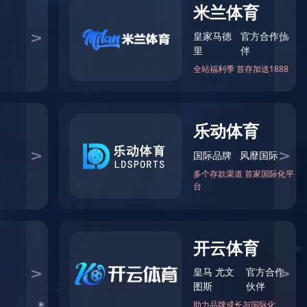
查看详情
防冻、保暖等功能，同时也有很强的
闭不严门窗周缝隙损失的能量通常占
密封性能显得十分重要。