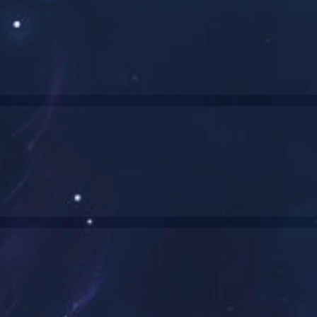
育官方网页版-爱体育(中国)
>>
行业资讯
>>
行业资讯
廊坊套装门密爱体育官方网页版-爱体育(中国) 生产厂家
门窗密封胶条需有防水、密封及节能重要作用，它具备隔音、防尘、
拉伸强度，良好的弹性，更需要比较好的耐温性和耐老化性。透过封
建筑能耗的-%左右。因此，提高扇框与玻璃间特别是窗框与窗扇间的
廊坊冷库门密爱体育官方网页版-爱体育(中国) 生产厂家