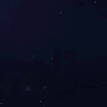
关于我们
|
产品展示
|
行业资讯
|
工艺设备
|
爱体育官