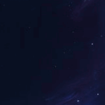
30
2019-12
30
2019-12
膨胀型防火防烟密爱体育官方网
页版-爱体育(中国)
推荐资讯
廊坊套装门密爱
长治汽车密爱体育
大同三元乙丙密