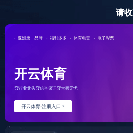
爱体育官方网页版
欢迎光临爱体育官方网页版-爱体育(中国) 官网！
爱体育官方网页版-爱体育(中国)
关
常见问题
联系我们
热门关键词：
部分行业专用密爱体育官方网页版-爱体育(中国
(中国)