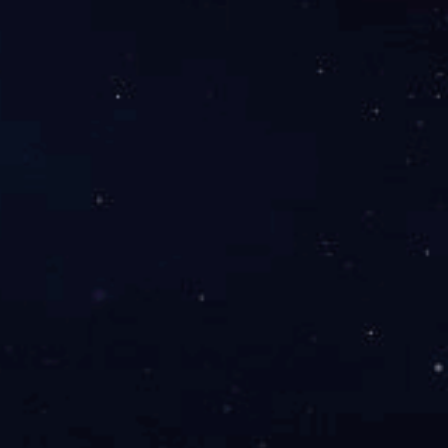
方网页版
|
常见问题
|
联系我们