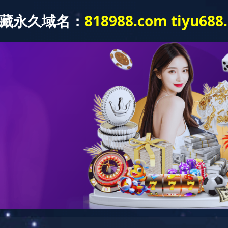
于我们
产品展示
行业资讯
工
)
橡胶密爱体育官方网页版-爱体育(中国) 系列
封边条/包边条
橡胶挡