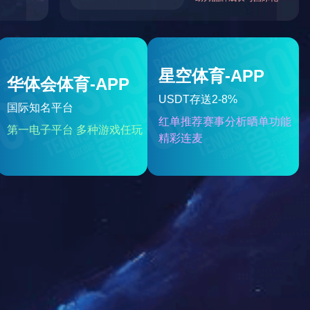
查看详情
么当遇到这类问题时，工作人员该如
机的平稳性，这样可以有效减少板框
滤机增加“角度”
查看详情
的部件，但对于门窗的使用效果起着关
作用，并且污染门窗，因不耐老化，使
产商写的密爱体育官方网页版-爱体育
下。
查看详情
，其中一个重要的方面是，车门的密封
漏风现象，使车内噪音增大，为驾乘
查看详情
市生活愈加重视个人隐私，同时避免将
家庭门窗如果有密爱体育官方网页版-
好。