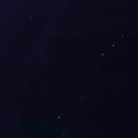
电气成套密爱体育官方网页版-爱体育(中国)
电柜复合密爱体育官方网页版-爱体育(中国) (自夹紧式)
官方网页版-爱体育
电柜复合密爱体育官方网页版-爱体育
好，防水，防火、防
(中国) 密封性好，防水，防火、防
、防撞以...
虫、防风、隔光、防撞以...