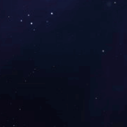
爱体育官方网页版
推荐产品
扫我洽谈 专业解答
成分：水合硅酸
环氧涂层防火防
网页版-爱体育