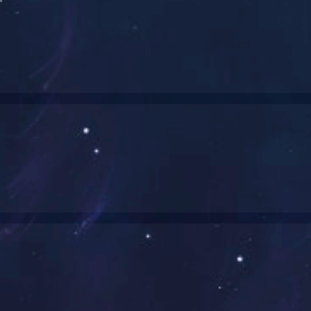
育官方网页版-爱体育(中国)
>>
爱体育官方网页版
邢台门窗密爱体育官方网页版-爱体育
时间：2019-12-30 15:07:40
来源：
点击
育官方网页版-爱体育(中国) 公司
生活愈加重视个人隐私，同时避免将自己的活动信息泄露出去，甚至是家
育(中国) 加持，隔音、防火防风雨、节能省点空调费，效果都挺好。
密爱体育官方网页版-爱体育(中国) ，生活中的隐私小管家，安全小卫士