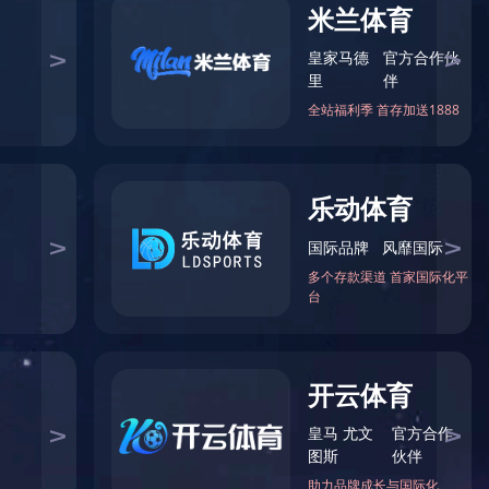
(中国) 公司
：37732次
庭会话、打电话等声音。这时，家庭门窗如果有密爱体育官
。