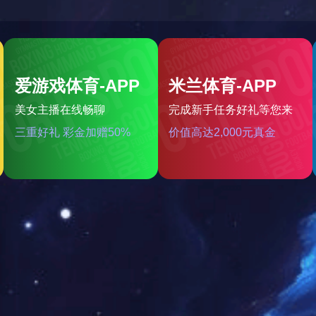
门窗密爱体育官方网页版-爱体育(中国)
色、黑色、白色、咖色
烟、阻燃、密封
用于各类门窗缝隙
VC+CPVC
用进口优质原料，具有表面光滑、弹性好、强度高、耐老化、抗UV、密封
用于门窗框，起到密封、隔音、防撞、防尘、防风雨等作用，硬质料背面
邢台门窗密爱体育官方网页版-爱体育(中国) 公司的危害吗？环保性差
 可能会变软，其表面会有油脂析出，密爱体育官方网页版-爱体育(中国)
家居的环保性，冬天易损坏：在冬季的时候，气温会下降，而劣质的密爱体
僵硬，缺少了弹性，在木门进行开合的时候，极有可能被损坏。
密爱体育官方网页版-爱体育(中国) 公司不饱和聚酯树脂是热固性树脂中
成的线型聚合物，经过交联单体或活性溶剂稀释形成具有一定黏度的树脂溶
部转变成固态聚合物，而不分离出副产品，同时具有良好的力学、介电、
爱体育官方网页版-爱体育(中国) 公司具有良好的阻燃性、低烟、低毒
2、导热系数低，绝热性能优异，3、非吸收剂具有独立的气泡结构和低吸
宅楼大板填料、住宅楼门窗密封材料、混凝土防缩垫层材料、明渠航道填