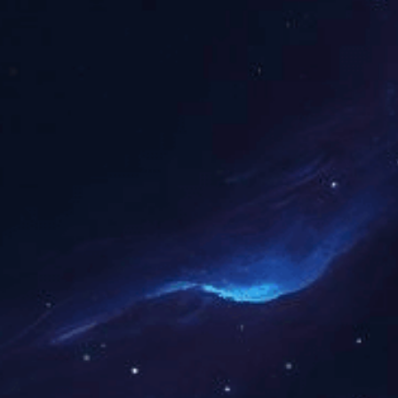
邢台门窗
的密封性就会
页版-爱体育(
篷车那样拉风
热塑性弹性
电气成套密爱体育官方网页版-爱
燃烧的味道，
体育(中国)
药品性，能耐
联系我们
爱体育官方网页版-爱体育(中
上一篇：
邢台硅
国)
下一篇：
弹性体
地址： 河北省清河县泰山北路117号
手机：19931955077（微信同号）
推荐资讯
QQ：150925866
邮箱：19931955077@163.com
邢台挡泥板生产
邢台门窗密爱体育