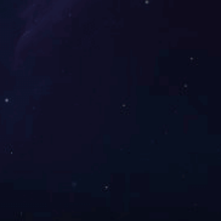
-爱体育(中国) 网站上线通知
2019-12-30
爱体育官方网
膨胀型防火防烟密爱体育官方网页版-爱体育(中国)
聚氨酯PU发泡件系列
钠、玻纤、添加剂、
PU是Polyurethane的缩写，中文名为
电气成套密爱体育
烟膨胀密爱体育官方
聚氨基甲酸酯简...
(中国) 密封性
(中国) 于...
虫、防风、隔光