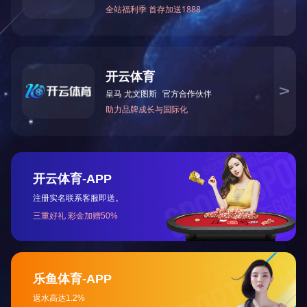
爱体育官方网页版-爱体育(中国) 网站上线通知
2019-12-30
爱体育官方网页版-爱体育(中国) 产品系列
2019-12-30
推荐产品
膨胀型防火防烟密爱体育官方网页版-爱体育(中国)
聚氨酯PU发泡件系列
成分：水合硅酸钠、玻纤、添加剂、
PU是Polyurethane的缩写，中文名
环氧涂层防火防烟膨胀密爱体育官方
为聚氨基甲酸酯简...
网页版-爱体育(中国) 于...