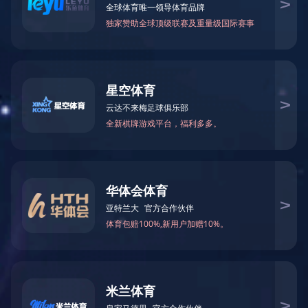
电气成套密爱体育官方网页版-爱体育(中国)
电气成套密爱体育官方网页版-爱体育(中国) 密封性好，防水，防
火、防虫、防风、隔光、防撞以及使用年限长，是由具有良好弹性
和抗压缩变形、耐老化、臭氧、化学作用、较宽的使用温度范围
（-40℃~+120℃）的三元乙丙橡胶(EPDM)橡胶发泡与密实复合而
成，内含独特的金属夹具和舌形扣，坚固耐用. 在各种电器上起着很
关键的作用。
产品详情