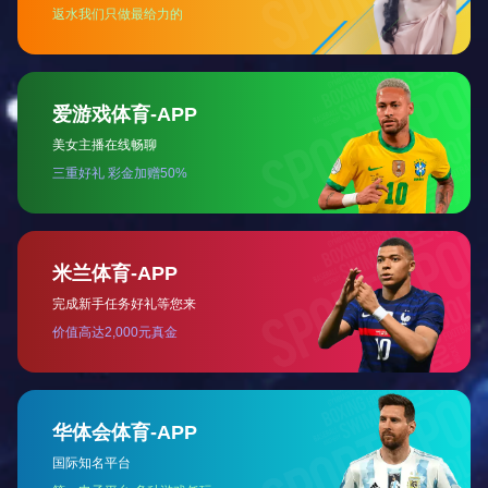
·阻燃性能优异，低烟、低毒。
·产品挤出稳定，尺寸精度高。